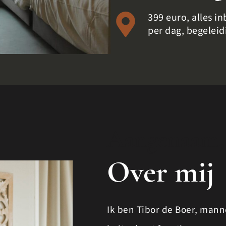
399 euro, alles i
per dag, begelei
Aangenaam,
Over mij
Ik ben Tibor de Boer, man