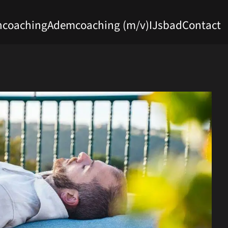
coaching
Ademcoaching (m/v)
IJsbad
Contact