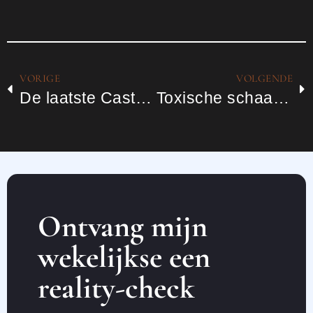
VORIGE
VOLGENDE
De laatste Castraat
Toxische schaamte
Ontvang mijn
wekelijkse een
reality-check